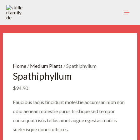
Zum
Inhalt
Mai
springen
Men
Home
/
Medium Plants
/ Spathiphyllum
Spathiphyllum
$
94.90
Faucibus lacus tincidunt molestie accumsan nibh non
odio aenean molestie purus tristique sed tempor
consequat risus tellus amet augue egestas mauris
scelerisque donec ultrices.