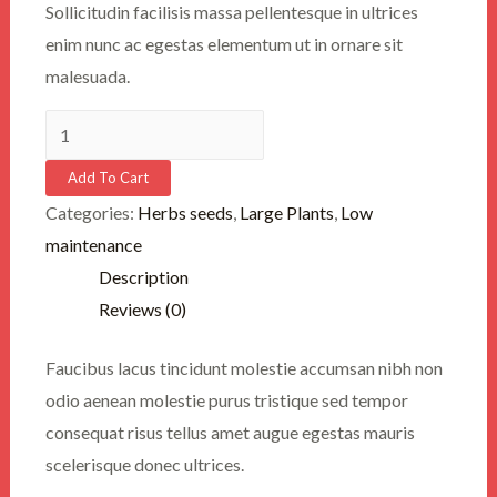
Sollicitudin facilisis massa pellentesque in ultrices
enim nunc ac egestas elementum ut in ornare sit
malesuada.
Calathea
Rufibarba
Add To Cart
quantity
Categories:
Herbs seeds
,
Large Plants
,
Low
maintenance
Description
Reviews (0)
Faucibus lacus tincidunt molestie accumsan nibh non
odio aenean molestie purus tristique sed tempor
consequat risus tellus amet augue egestas mauris
scelerisque donec ultrices.