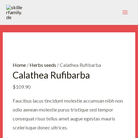
Zum
Inhalt
Mai
springen
Men
Home
/
Herbs seeds
/ Calathea Rufibarba
Calathea Rufibarba
$
109.90
Faucibus lacus tincidunt molestie accumsan nibh non
odio aenean molestie purus tristique sed tempor
consequat risus tellus amet augue egestas mauris
scelerisque donec ultrices.